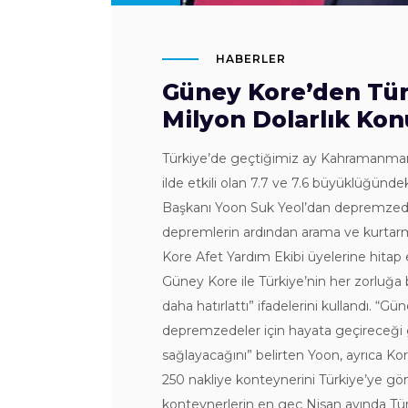
HABERLER
Güney Kore’den Tür
Milyon Dolarlık Kon
Türkiye’de geçtiğimiz ay Kahramanmara
ilde etkili olan 7.7 ve 7.6 büyüklüğünd
Başkanı Yoon Suk Yeol’dan depremzedel
depremlerin ardından arama ve kurtarm
Kore Afet Yardım Ekibi üyelerine hitap
Güney Kore ile Türkiye’nin her zorluğa
daha hatırlattı” ifadelerini kullandı. “
depremzedeler için hayata geçireceği 
sağlayacağını” belirten Yoon, ayrıca Kor
250 nakliye konteynerini Türkiye’ye gön
konteynerlerin en geç Nisan ayında Tü