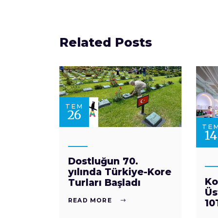
Related Posts
TEM
26
TE
14
Dostluğun 70.
yılında Türkiye-Kore
Ko
Turları Başladı
Üs
READ MORE
10