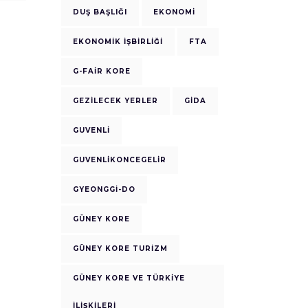
DUŞ BAŞLIĞI
EKONOMI
EKONOMIK IŞBIRLIĞI
FTA
G-FAIR KORE
GEZILECEK YERLER
GIDA
GUVENLI
GUVENLIKONCEGELIR
GYEONGGI-DO
GÜNEY KORE
GÜNEY KORE TURIZM
GÜNEY KORE VE TÜRKIYE
ILIŞKILERI