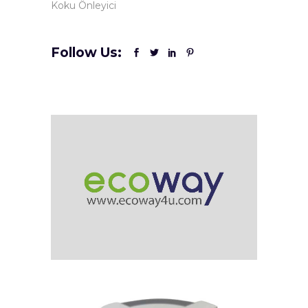
Koku Önleyici
Follow Us: