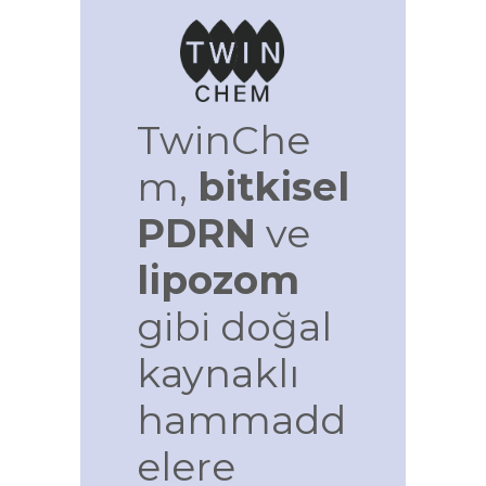
TwinChe
m,
bitkisel
PDRN
ve
lipozom
gibi doğal
kaynaklı
hammadd
elere