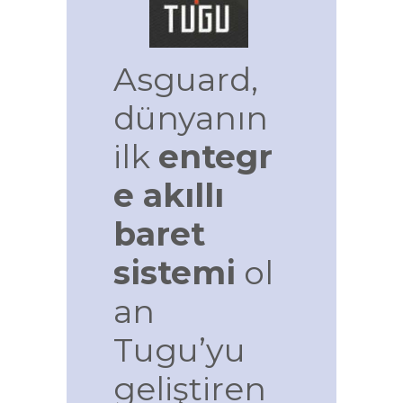
Asguard,
dünyanın
ilk
entegr
e akıllı
baret
sistemi
ol
an
Tugu’yu
geliştiren