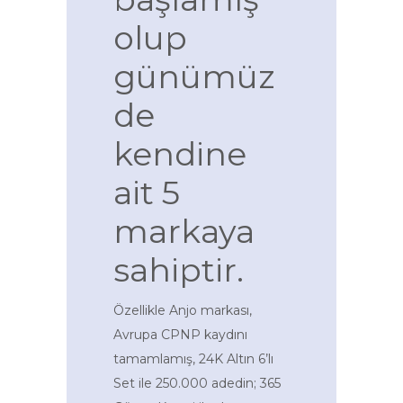
olup
günümüz
de
kendine
ait 5
markaya
sahiptir.
Özellikle Anjo markası,
Avrupa CPNP kaydını
tamamlamış, 24K Altın 6’lı
Set ile 250.000 adedin; 365