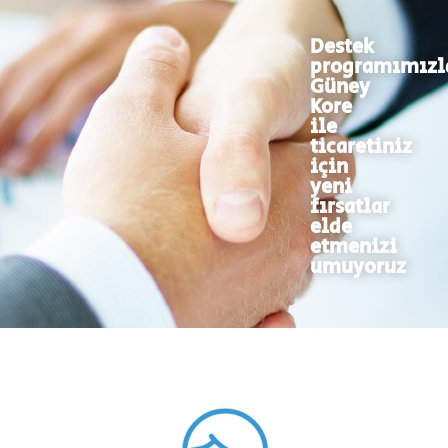
Destek
programımızl
Güney
Kore
ile
ticaretiniz
için
yeni
fırsatlar
elde
etmenizi
umuyoruz