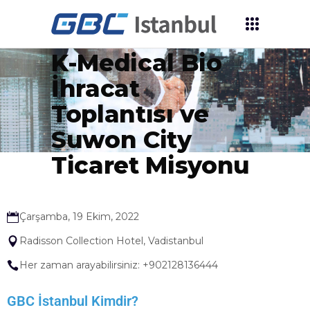
2022 İSTANBUL
K-Medical Bio
İhracat
Toplantısı ve
Suwon City
Ticaret Misyonu
Çarşamba, 19 Ekim, 2022
Radisson Collection Hotel, Vadistanbul
Her zaman arayabilirsiniz: +902128136444
GBC İstanbul Kimdir?