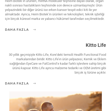
Heim Biotek’in ürünleri, miRNA moleküler teşhisine dayalı olarak, organ
nakli sonrası hastalıkların teşhisinde son derece uzmanlaşmıştır. Ürün
yelpazindeki bir diğer ürünü ise erken kanser tespit edici kiti ile yer
almaktadır. Ayrıca, Heim Biotek’in ürünleri ve teknolojileri, teknik işbirliği
için birçok küresel marka ve yabancı hükümet tarafından seçilmektedir.
DAHA FAZLA
Kitto Life
30 yıllık geçmişiyle Kitto Life, Kore’deki temsili Health Functional Food
markalarından biridir. Kitto Life’ın ürün yelpazesi, Kemik ve Eklem
sağlığından EyeCare ve FatControl’e kadar farklı işlevlere sahip birçok
ürünü kapsar. Kitto Life ayrıca malzeme tedariki ve OEM üretimi gibi
birçok iş türüne açıktır.
DAHA FAZLA