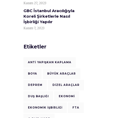
Kasım 27, 2023
GBC İstanbul Aracılığıyla
Koreli Şirketlerle Nasıl
İşbirliği Yapılır
Kasım 7, 2023
Etiketler
ANTI YAPIŞKAN KAPLAMA
BOYA
BÜYÜK ARAÇLAR
DEPREM
DIZEL ARAÇLAR
DUŞ BAŞLIĞI
EKONOMI
EKONOMIK IŞBIRLIĞI
FTA