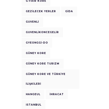
G-FAIR KORE
GEZILECEK YERLER
GIDA
GUVENLI
GUVENLIKONCEGELIR
GYEONGGI-DO
GÜNEY KORE
GÜNEY KORE TURIZM
GÜNEY KORE VE TÜRKIYE
ILIŞKILERI
HANGEUL
IHRACAT
ISTANBUL