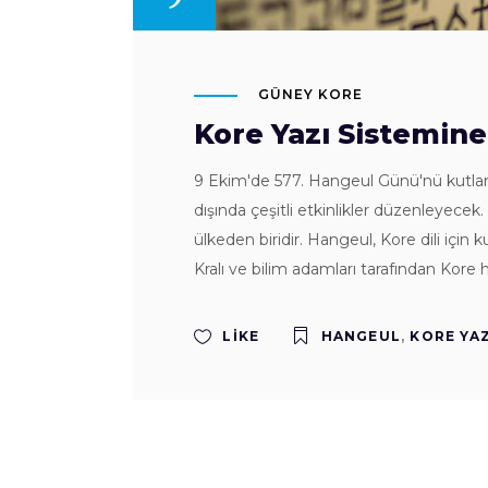
GÜNEY KORE
Kore Yazı Sistemine
9 Ekim'de 577. Hangeul Günü'nü kutlama
dışında çeşitli etkinlikler düzenleyece
ülkeden biridir. Hangeul, Kore dili için 
Kralı ve bilim adamları tarafından Kore ha
LIKE
HANGEUL
,
KORE YAZ