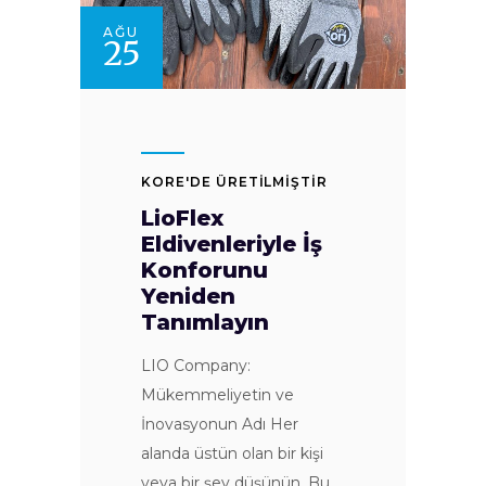
AĞU
25
KORE'DE ÜRETİLMİŞTİR
LioFlex
Eldivenleriyle İş
Konforunu
Yeniden
Tanımlayın
LIO Company:
Mükemmeliyetin ve
İnovasyonun Adı Her
alanda üstün olan bir kişi
veya bir şey düşünün. Bu