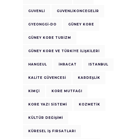
GUVENLI
GUVENLIKONCEGELIR
GYEONGGI-DO
GÜNEY KORE
GÜNEY KORE TURIZM
GÜNEY KORE VE TÜRKIYE ILIŞKILERI
HANGEUL
IHRACAT
ISTANBUL
KALITE GÜVENCESI
KARDEŞLIK
KIMÇI
KORE MUTFAĞI
KORE YAZI SISTEMI
KOZMETIK
KÜLTÜR DEĞIŞIMI
KÜRESEL İŞ FIRSATLARI