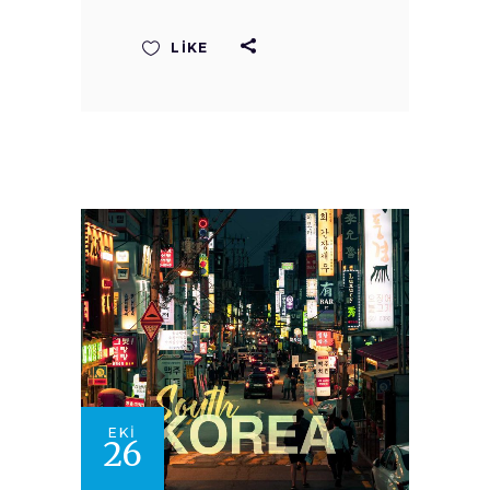
LIKE
EKI
26