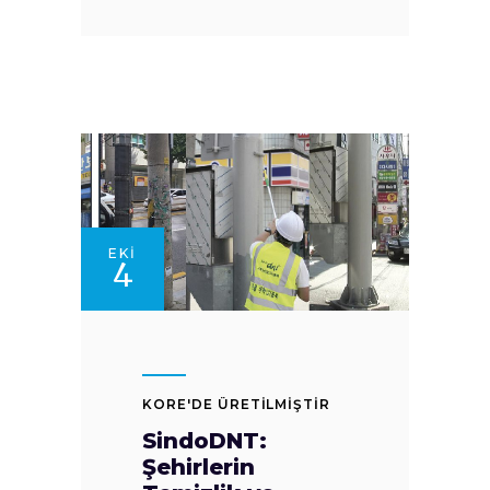
EKI
4
KORE'DE ÜRETİLMİŞTİR
SindoDNT:
Şehirlerin