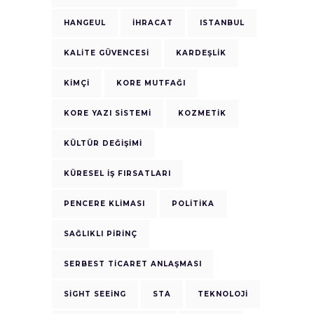
HANGEUL
IHRACAT
ISTANBUL
KALITE GÜVENCESI
KARDEŞLIK
KIMÇI
KORE MUTFAĞI
KORE YAZI SISTEMI
KOZMETIK
KÜLTÜR DEĞIŞIMI
KÜRESEL İŞ FIRSATLARI
PENCERE KLIMASI
POLITIKA
SAĞLIKLI PIRINÇ
SERBEST TICARET ANLAŞMASI
SIGHT SEEING
STA
TEKNOLOJI