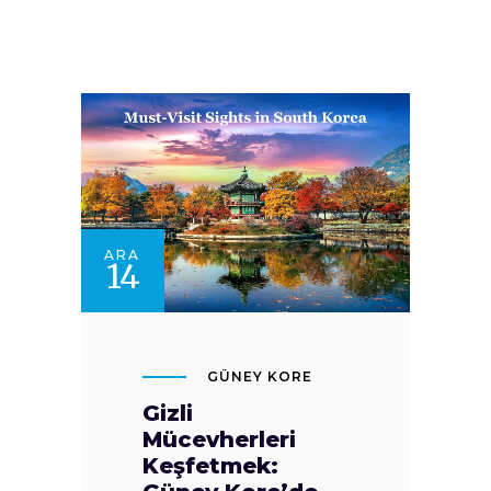
ARA
14
GÜNEY KORE
Gizli
Mücevherleri
Keşfetmek: