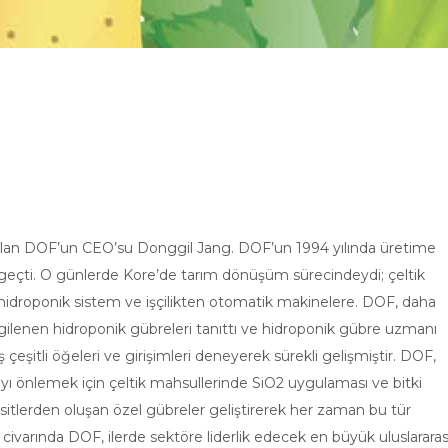
i olan DOF’un CEO’su Donggil Jang. DOF’un 1994 yılında üretime
 geçti. O günlerde Kore’de tarım dönüşüm sürecindeydi; çeltik
 hidroponik sistem ve işçilikten otomatik makinelere. DOF, daha
gilenen hidroponik gübreleri tanıttı ve hidroponik gübre uzmanı
eşitli öğeleri ve girişimleri deneyerek sürekli gelişmiştir. DOF,
 önlemek için çeltik mahsullerinde SiO2 uygulaması ve bitki
sitlerden oluşan özel gübreler geliştirerek her zaman bu tür
 civarında DOF, ilerde sektöre liderlik edecek en büyük uluslararas