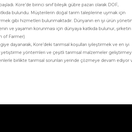
aşladı. Kore’de birinci sınıf bileşik gübre pazarı olarak DOF,
atkıda bulundu. Müşterilerin doğal tarım taleplerine uymak için
ştirmek gibi hizmetleri bulunmaktadır. Dünyanın en iyi ürün yönet
evrenin ve yaşamın korunması için dünyaya katkıda bulunur, şirketin
am of Farmer)
bilgiye dayanarak, Kore’deki tarımsal koşulları iyileştirmek ve en iyi
kçi yetiştirme yöntemleri ve çeşitli tarımsal malzemeler geliştirme
lerle birlikte tarımsal sorunları yerinde çözmeye devam ediyor 