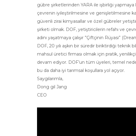
gübre şirketlerinden YARA ile işbirliği yapmaya b
çevrenin iyileştirilmesine ve genişletilmesine k
güvenli zirai kimyasallar ve özel gübreler yeti
şirketi olmak. DOF, yetiştiricilerin refahı ve ç
adını yaşatmaya çalışır ”Çiftçinin Rüyası” (Dre
DOF, 20 yılı aşkın bir süredir biriktirdiği teknik 
mahsul üretici firması olmak için pratik, yenili
devam ediyor. DOF’un tüm üyeleri, temel neden
bu da daha iyi tarımsal koşullara yol açıyor.
Saygılarımla,
Dong gil Jang
CEO