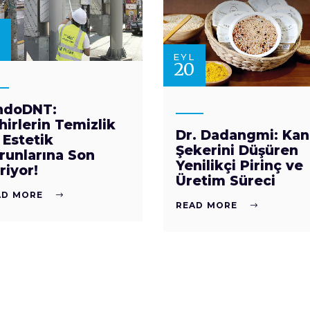
EYL
20
ndoDNT:
hirlerin Temizlik
Dr. Dadangmi: Kan
 Estetik
Şekerini Düşüren
runlarına Son
Yenilikçi Pirinç ve
riyor!
Üretim Süreci
AD MORE
READ MORE