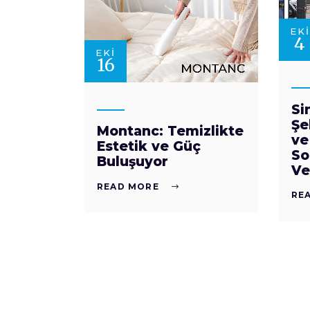
EKI
4
EKI
16
Si
Şe
Montanc: Temizlikte
ve
Estetik ve Güç
So
Buluşuyor
Ve
READ MORE
RE