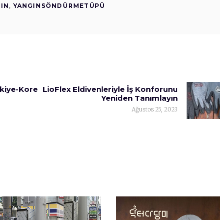
IN
,
YANGINSÖNDÜRMETÜPÜ
rkiye-Kore
LioFlex Eldivenleriyle İş Konforunu
Yeniden Tanımlayın
Ağustos 25, 2023