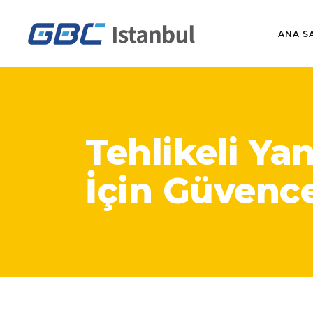
ANA S
Tehlikeli Ya
İçin Güvenc