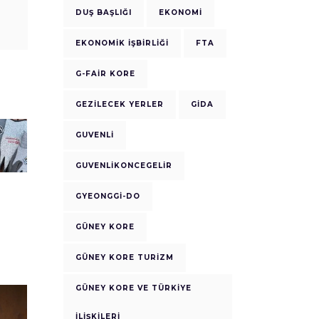
DUŞ BAŞLIĞI
EKONOMI
EKONOMIK IŞBIRLIĞI
FTA
G-FAIR KORE
GEZILECEK YERLER
GIDA
GUVENLI
GUVENLIKONCEGELIR
GYEONGGI-DO
GÜNEY KORE
GÜNEY KORE TURIZM
GÜNEY KORE VE TÜRKIYE
ILIŞKILERI