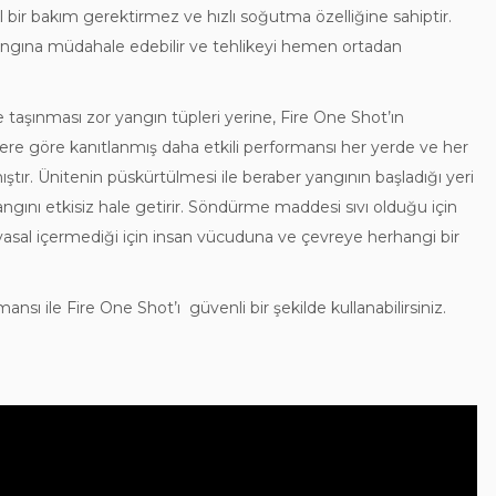
bir bakım gerektirmez ve hızlı soğutma özelliğine sahiptir.
gına müdahale edebilir ve tehlikeyi hemen ortadan
taşınması zor yangın tüpleri yerine, Fire One Shot’ın
lere göre kanıtlanmış daha etkili performansı her yerde ve her
ştır. Ünitenin püskürtülmesi ile beraber yangının başladığı yeri
yangını etkisiz hale getirir. Söndürme maddesi sıvı olduğu için
yasal içermediği için insan vücuduna ve çevreye herhangi bir
sı ile Fire One Shot’ı güvenli bir şekilde kullanabilirsiniz.