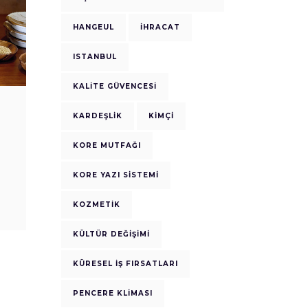
HANGEUL
IHRACAT
ISTANBUL
KALITE GÜVENCESI
KARDEŞLIK
KIMÇI
KORE MUTFAĞI
KORE YAZI SISTEMI
KOZMETIK
KÜLTÜR DEĞIŞIMI
KÜRESEL İŞ FIRSATLARI
PENCERE KLIMASI