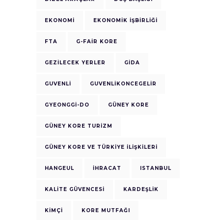
EKONOMI
EKONOMIK IŞBIRLIĞI
FTA
G-FAIR KORE
GEZILECEK YERLER
GIDA
GUVENLI
GUVENLIKONCEGELIR
GYEONGGI-DO
GÜNEY KORE
GÜNEY KORE TURIZM
GÜNEY KORE VE TÜRKIYE ILIŞKILERI
HANGEUL
IHRACAT
ISTANBUL
KALITE GÜVENCESI
KARDEŞLIK
KIMÇI
KORE MUTFAĞI