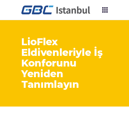
LioFlex
Eldivenleriyle İş
Konforunu
Yeniden
Tanımlayın