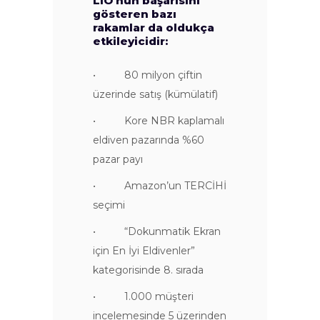
LIO’nun başarısını
gösteren bazı
rakamlar da oldukça
etkileyicidir:
• 80 milyon çiftin
üzerinde satış (kümülatif)
• Kore NBR kaplamalı
eldiven pazarında %60
pazar payı
• Amazon’un TERCİHİ
seçimi
• “Dokunmatik Ekran
için En İyi Eldivenler”
kategorisinde 8. sırada
• 1.000 müşteri
incelemesinde 5 üzerinden