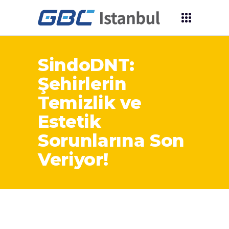
SindoDNT:
Şehirlerin
Temizlik ve
Estetik
Sorunlarına Son
Veriyor!