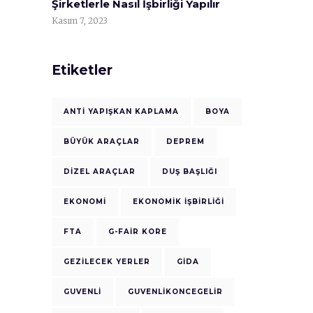
Şirketlerle Nasıl İşbirliği Yapılır
Kasım 7, 2023
Etiketler
ANTI YAPIŞKAN KAPLAMA
BOYA
BÜYÜK ARAÇLAR
DEPREM
DIZEL ARAÇLAR
DUŞ BAŞLIĞI
EKONOMI
EKONOMIK IŞBIRLIĞI
FTA
G-FAIR KORE
GEZILECEK YERLER
GIDA
GUVENLI
GUVENLIKONCEGELIR