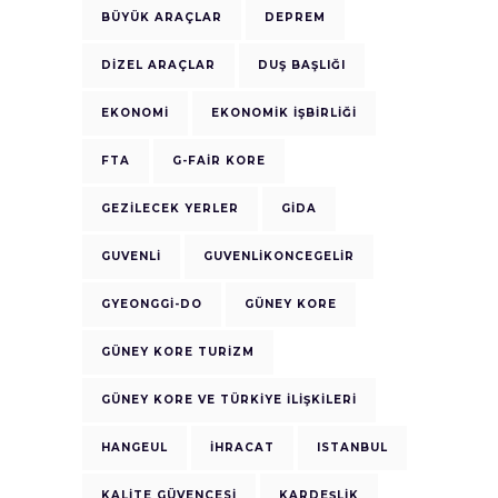
BÜYÜK ARAÇLAR
DEPREM
DIZEL ARAÇLAR
DUŞ BAŞLIĞI
EKONOMI
EKONOMIK IŞBIRLIĞI
FTA
G-FAIR KORE
GEZILECEK YERLER
GIDA
GUVENLI
GUVENLIKONCEGELIR
GYEONGGI-DO
GÜNEY KORE
GÜNEY KORE TURIZM
GÜNEY KORE VE TÜRKIYE ILIŞKILERI
HANGEUL
IHRACAT
ISTANBUL
KALITE GÜVENCESI
KARDEŞLIK