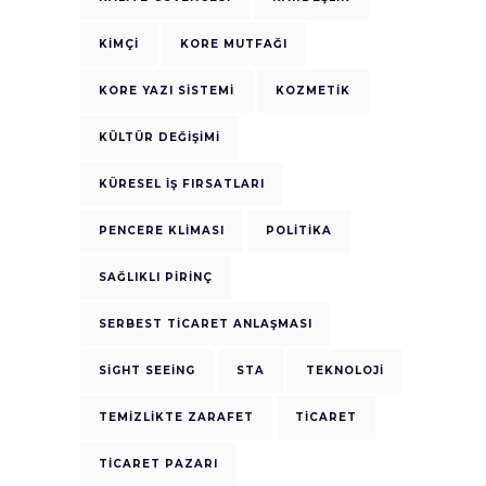
KIMÇI
KORE MUTFAĞI
KORE YAZI SISTEMI
KOZMETIK
KÜLTÜR DEĞIŞIMI
KÜRESEL İŞ FIRSATLARI
PENCERE KLIMASI
POLITIKA
SAĞLIKLI PIRINÇ
SERBEST TICARET ANLAŞMASI
SIGHT SEEING
STA
TEKNOLOJI
TEMIZLIKTE ZARAFET
TICARET
TICARET PAZARI