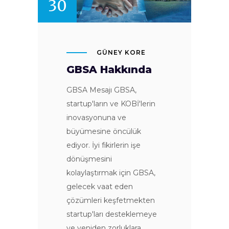
30
GÜNEY KORE
GBSA Hakkında
GBSA Mesajı GBSA,
startup'ların ve KOBİ'lerin
inovasyonuna ve
büyümesine öncülük
ediyor. İyi fikirlerin işe
dönüşmesini
kolaylaştırmak için GBSA,
gelecek vaat eden
çözümleri keşfetmekten
startup'ları desteklemeye
ve yeniden zorluklara