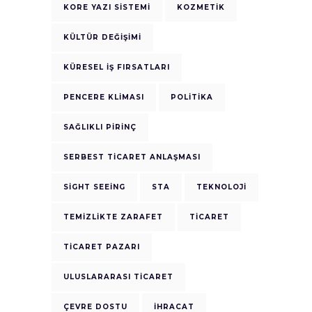
KORE YAZI SISTEMI
KOZMETIK
KÜLTÜR DEĞIŞIMI
KÜRESEL İŞ FIRSATLARI
PENCERE KLIMASI
POLITIKA
SAĞLIKLI PIRINÇ
SERBEST TICARET ANLAŞMASI
SIGHT SEEING
STA
TEKNOLOJI
TEMIZLIKTE ZARAFET
TICARET
TICARET PAZARI
ULUSLARARASI TICARET
ÇEVRE DOSTU
İHRACAT