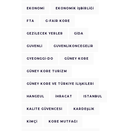
EKONOMI
EKONOMIK IŞBIRLIĞI
FTA
G-FAIR KORE
GEZILECEK YERLER
GIDA
GUVENLI
GUVENLIKONCEGELIR
GYEONGGI-DO
GÜNEY KORE
GÜNEY KORE TURIZM
GÜNEY KORE VE TÜRKIYE ILIŞKILERI
HANGEUL
IHRACAT
ISTANBUL
KALITE GÜVENCESI
KARDEŞLIK
KIMÇI
KORE MUTFAĞI