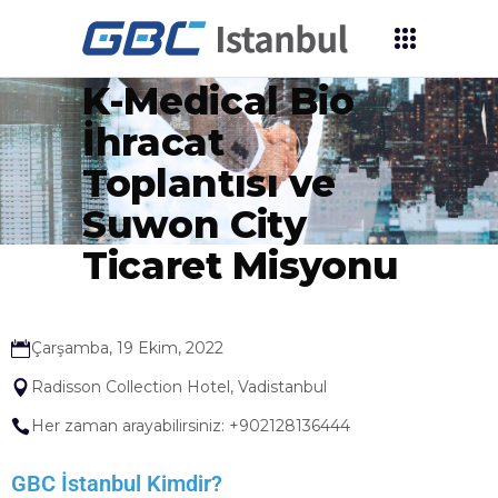
2022 İSTANBUL
K-Medical Bio
İhracat
Toplantısı ve
Suwon City
Ticaret Misyonu
Çarşamba, 19 Ekim, 2022
Radisson Collection Hotel, Vadistanbul
Her zaman arayabilirsiniz: +902128136444
GBC İstanbul Kimdir?