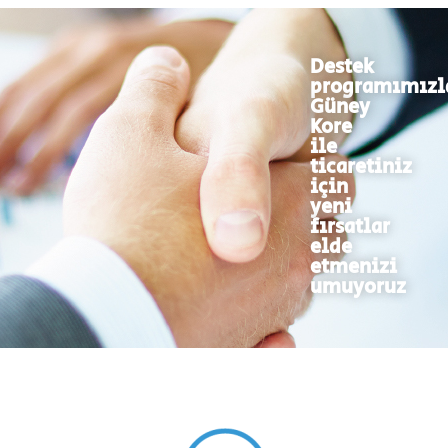
Destek
programımızl
Güney
Kore
ile
ticaretiniz
için
yeni
fırsatlar
elde
etmenizi
umuyoruz