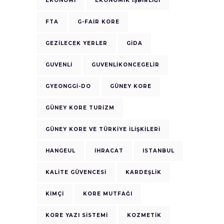
EKONOMI
EKONOMIK IŞBIRLIĞI
FTA
G-FAIR KORE
GEZILECEK YERLER
GIDA
GUVENLI
GUVENLIKONCEGELIR
GYEONGGI-DO
GÜNEY KORE
GÜNEY KORE TURIZM
GÜNEY KORE VE TÜRKIYE ILIŞKILERI
HANGEUL
IHRACAT
ISTANBUL
KALITE GÜVENCESI
KARDEŞLIK
KIMÇI
KORE MUTFAĞI
KORE YAZI SISTEMI
KOZMETIK