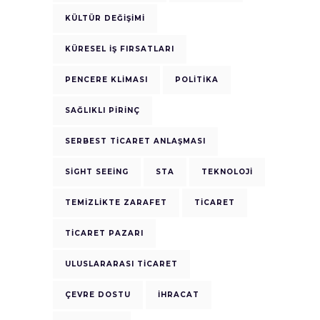
KÜLTÜR DEĞIŞIMI
KÜRESEL İŞ FIRSATLARI
PENCERE KLIMASI
POLITIKA
SAĞLIKLI PIRINÇ
SERBEST TICARET ANLAŞMASI
SIGHT SEEING
STA
TEKNOLOJI
TEMIZLIKTE ZARAFET
TICARET
TICARET PAZARI
ULUSLARARASI TICARET
ÇEVRE DOSTU
İHRACAT