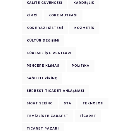
KALITE GÜVENCESI
KARDEŞLIK
KIMÇI
KORE MUTFAĞI
KORE YAZI SISTEMI
KOZMETIK
KÜLTÜR DEĞIŞIMI
KÜRESEL İŞ FIRSATLARI
PENCERE KLIMASI
POLITIKA
SAĞLIKLI PIRINÇ
SERBEST TICARET ANLAŞMASI
SIGHT SEEING
STA
TEKNOLOJI
TEMIZLIKTE ZARAFET
TICARET
TICARET PAZARI