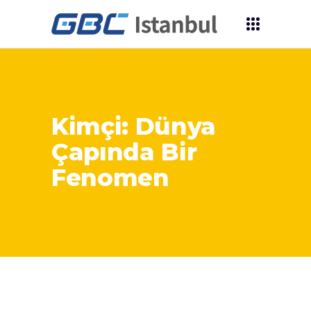
Kimçi: Dünya
Çapında Bir
Fenomen