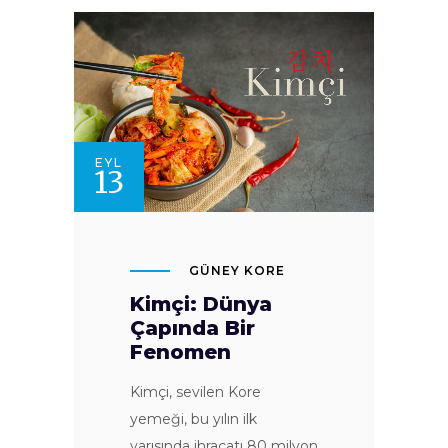
EYL
13
GÜNEY KORE
Kimçi: Dünya
Çapında Bir
Fenomen
Kimçi, sevilen Kore
yemeği, bu yılın ilk
yarısında ihracatı 80 milyon