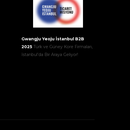
Gwangju Yeoju İstanbul B2B
2025
Türk ve Güney Kore Firmaları,
İstanbul’da Bir Araya Geliyor!