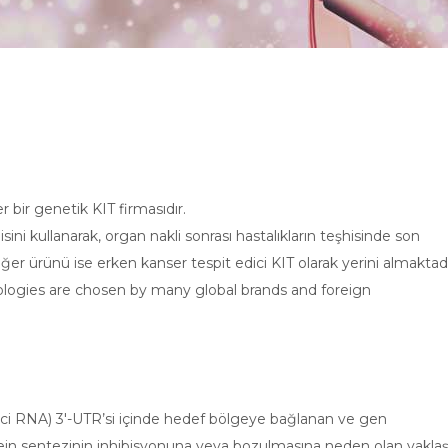
er bir genetik KIT firmasıdır.
ni kullanarak, organ nakli sonrası hastalıkların teşhisinde son
er ürünü ise erken kanser tespit edici KIT olarak yerini almaktadı
ologies are chosen by many global brands and foreign
ci RNA) 3′-UTR’si içinde hedef bölgeye bağlanan ve gen
in sentezinin inhibisyonuna veya bozulmasına neden olan yaklaş