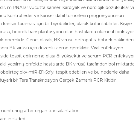
ır. miRNA’lar vücutta kanser, kardiyak ve nörolojik bozukluklar v
onunu kontrol eder ve kanser dahil tümörlerin progresyonunun
anser taraması için bir biyobelirteç olarak kullanılabilirler. Kişiye
virüsü, böbrek transplantasyonu olan hastalarda ölümcül fonksiyo
ok önemlidir. Genel olarak, BK virüsü nefropatisi böbrek naklinden
onra BK virüsü için düzenli izleme gereklidir. Viral enfeksiyon
opside tespit edilmeme olasılığı yüksektir ve serum PCR enfeksiy
nakli yapılmış enfekte hastalarda BK virüsü tarafından bol miktard
yobelirteç bkv-miR-B1-5p’yi tespit edebilen ve bu nedenle daha
duyarlı bir Ters Transkripsiyon Gerçek Zamanlı PCR Kitidir.
 monitoring after organ transplantation
are included.